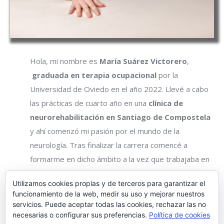
Hola, mi nombre es
María Suárez Victorero
,
graduada en terapia ocupacional
por la
Universidad de Oviedo en el año 2022. Llevé a cabo
las prácticas de cuarto año en una
clínica de
neurorehabilitación en Santiago de Compostela
y ahí comenzó mi pasión por el mundo de la
neurología. Tras finalizar la carrera comencé a
formarme en dicho ámbito a la vez que trabajaba en
otra clínica de neurorehabilitacion aquí en Oviedo.
Utilizamos cookies propias y de terceros para garantizar el
En la actualidad tengo
formación en
:
evaluación
funcionamiento de la web, medir su uso y mejorar nuestros
servicios. Puede aceptar todas las cookies, rechazar las no
neurológica en terapia ocupacional
,
tratamiento
necesarias o configurar sus preferencias.
Política de cookies
del miembro superior neurológico
, intervención