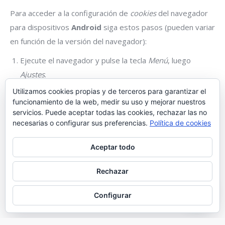
Para acceder a la configuración de
cookies
del navegador
para dispositivos
Android
siga estos pasos (pueden variar
en función de la versión del navegador):
Ejecute el navegador y pulse la tecla
Menú
, luego
Ajustes
.
Vaya a
Seguridad y Privacidad
, verá la opción
Aceptar
Utilizamos cookies propias y de terceros para garantizar el
funcionamiento de la web, medir su uso y mejorar nuestros
cookies
para que active o desactive la casilla.
servicios. Puede aceptar todas las cookies, rechazar las no
Para acceder a la configuración de
cookies
del navegador
necesarias o configurar sus preferencias.
Política de cookies
para dispositivos
Windows Phone
siga estos pasos
Aceptar todo
(pueden variar en función de la versión del navegador):
Abra
Internet Explorer
, luego
Más
, luego
Configuración
Rechazar
Ahora puede activar o desactivar la casilla
Permitir
Configurar
cookies
.